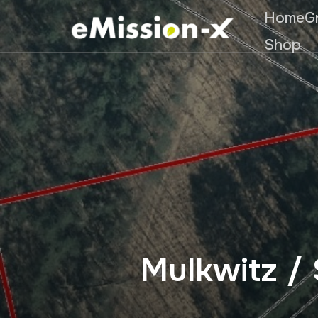
Home
G
Shop
Mulkwitz /