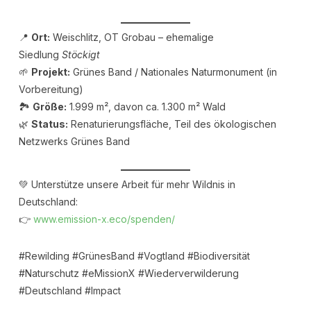
📍
Ort:
Weischlitz, OT Grobau – ehemalige
Siedlung
Stöckigt
🌱
Projekt:
Grünes Band / Nationales Naturmonument (in
Vorbereitung)
🏞️
Größe:
1.999 m², davon ca. 1.300 m² Wald
🌿
Status:
Renaturierungsfläche, Teil des ökologischen
Netzwerks Grünes Band
💚 Unterstütze unsere Arbeit für mehr Wildnis in
Deutschland:
👉
www.emission-x.eco/spenden/
#Rewilding #GrünesBand #Vogtland #Biodiversität
#Naturschutz #eMissionX #Wiederverwilderung
#Deutschland #Impact