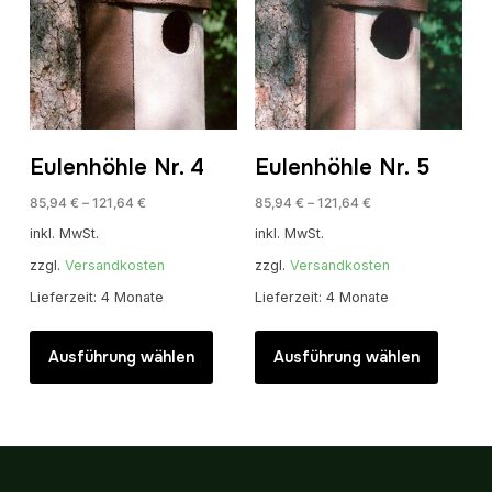
Eulenhöhle Nr. 4
Eulenhöhle Nr. 5
85,94
€
–
121,64
€
85,94
€
–
121,64
€
inkl. MwSt.
inkl. MwSt.
zzgl.
Versandkosten
zzgl.
Versandkosten
Lieferzeit:
4 Monate
Lieferzeit:
4 Monate
Dieses
Dieses
Produkt
Produk
Ausführung wählen
Ausführung wählen
weist
weist
mehrere
mehrer
Varianten
Variant
auf.
auf.