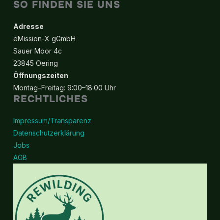
Die
Die
SO FINDEN SIE UNS
Optionen
Option
können
können
Adresse
auf
auf
eMission-X gGmbH
der
der
Sauer Moor 4c
Produktseite
Produkt
23845 Oering
gewählt
gewähl
Öffnungszeiten
werden
werde
Montag–Freitag: 9:00–18:00 Uhr
RECHTLICHES
Impressum/Transparenz
Datenschutzerklärung
Jobs
AGB