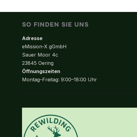
Varianten
auf.
SO FINDEN SIE UNS
Die
Optionen
Adresse
können
eMission-X gGmbH
auf
Sauer Moor 4c
der
23845 Oering
Produktseite
Öffnungszeiten
gewählt
Montag–Freitag: 9:00–18:00 Uhr
werden