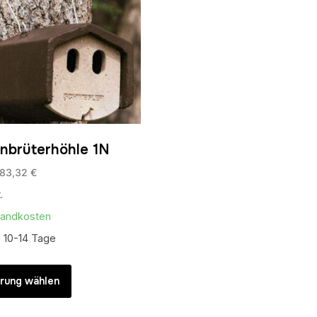
nbrüterhöhle 1N
83,32
€
.
sandkosten
:
10-14 Tage
Dieses
Produkt
rung wählen
weist
mehrere