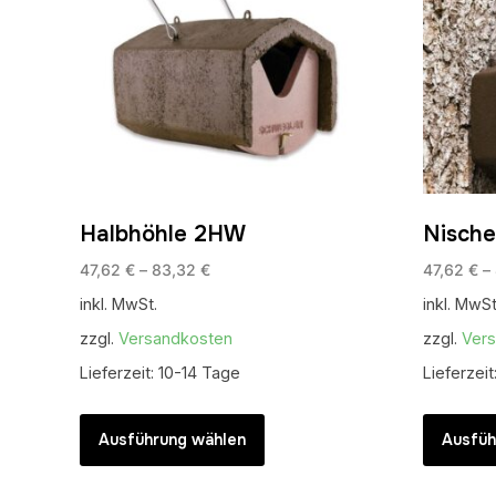
Halbhöhle 2HW
Nische
47,62
€
–
83,32
€
47,62
€
–
inkl. MwSt.
inkl. MwSt
zzgl.
Versandkosten
zzgl.
Ver
Lieferzeit:
10-14 Tage
Lieferzeit
Dieses
Produkt
Ausführung wählen
Ausfüh
weist
mehrere