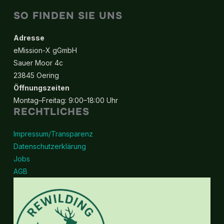
Die
SO FINDEN SIE UNS
Optionen
können
Adresse
auf
eMission-X gGmbH
der
Sauer Moor 4c
Produktseite
23845 Oering
gewählt
Öffnungszeiten
werden
Montag–Freitag: 9:00–18:00 Uhr
RECHTLICHES
Impressum/Transparenz
Datenschutzerklärung
Jobs
AGB