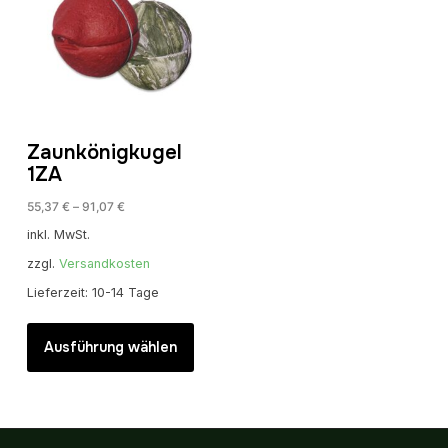
Zaunkönigkugel
1ZA
55,37
€
–
91,07
€
inkl. MwSt.
zzgl.
Versandkosten
Lieferzeit:
10-14 Tage
Dieses
Produkt
Ausführung wählen
weist
mehrere
Varianten
auf.