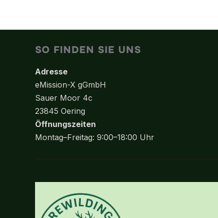
Varianten
auf.
Die
SO FINDEN SIE UNS
Optionen
können
Adresse
auf
eMission-X gGmbH
der
Sauer Moor 4c
Produktseite
23845 Oering
gewählt
Öffnungszeiten
werden
Montag–Freitag: 9:00–18:00 Uhr