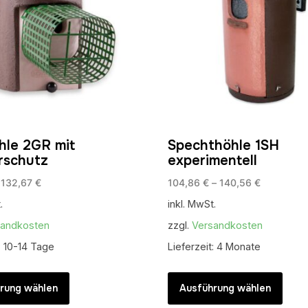
hle 2GR mit
Spechthöhle 1SH
rschutz
experimentell
–
132,67
€
104,86
€
–
140,56
€
.
inkl. MwSt.
sandkosten
zzgl.
Versandkosten
:
10-14 Tage
Lieferzeit:
4 Monate
Dieses
Dies
Produkt
Prod
rung wählen
Ausführung wählen
weist
weis