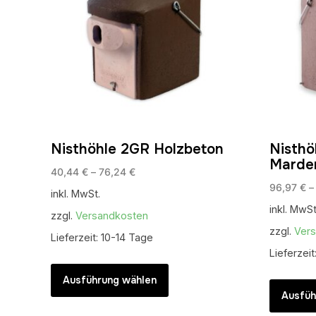
Nisthöhle 2GR Holzbeton
Nisthö
Marde
40,44
€
–
76,24
€
96,97
€
inkl. MwSt.
inkl. MwSt
zzgl.
Versandkosten
zzgl.
Ver
Lieferzeit:
10-14 Tage
Lieferzeit
Dieses
Produkt
Ausführung wählen
weist
Ausfüh
mehrere