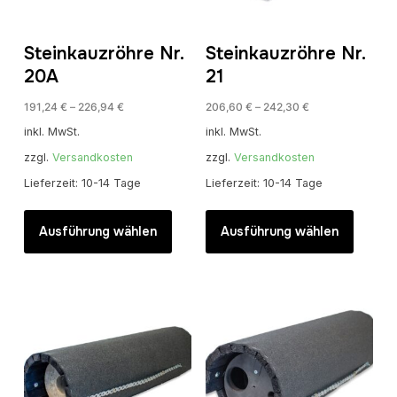
Steinkauzröhre Nr.
Steinkauzröhre Nr.
20A
21
191,24
€
–
226,94
€
206,60
€
–
242,30
€
inkl. MwSt.
inkl. MwSt.
zzgl.
Versandkosten
zzgl.
Versandkosten
Lieferzeit:
10-14 Tage
Lieferzeit:
10-14 Tage
Dieses
Dieses
Produkt
Produk
Ausführung wählen
Ausführung wählen
weist
weist
mehrere
mehrer
Varianten
Variant
auf.
auf.
Die
Die
Optionen
Option
können
können