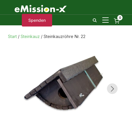
0
SEITENLEIST
Spenden
Start
/
Steinkauz
/ Steinkauzröhre Nr. 22