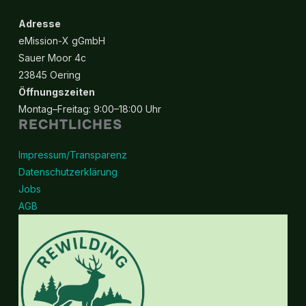
Optionen
Option
können
können
Adresse
auf
auf
eMission-X gGmbH
der
der
Sauer Moor 4c
Produktseite
Produkt
23845 Oering
gewählt
gewähl
Öffnungszeiten
werden
werde
Montag–Freitag: 9:00–18:00 Uhr
RECHTLICHES
Impressum/Transparenz
Datenschutzerklärung
Jobs
AGB