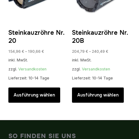
auf
auf
der
der
Produktseite
Produkt
gewählt
gewähl
Steinkauzröhre Nr.
Steinkauzröhre Nr.
werden
werde
20
20B
154,96
€
–
190,66
€
204,79
€
–
240,49
€
inkl. MwSt.
inkl. MwSt.
zzgl.
Versandkosten
zzgl.
Versandkosten
Lieferzeit:
10-14 Tage
Lieferzeit:
10-14 Tage
Dieses
Dieses
Produkt
Produk
Ausführung wählen
Ausführung wählen
weist
weist
mehrere
mehrer
Varianten
Variant
auf.
auf.
Die
Die
SO FINDEN SIE UNS