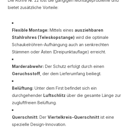
Die Röhre Nr. 22 löst die gängigen Montageprobleme und
bietet zusätzliche Vorteile:
Flexible Montage:
Mittels eines
ausziehbaren
Stahlrohres (Teleskopstange)
wird die optimale
Schaukelröhren-Aufhängung auch an senkrechten
Stämmen oder Ästen (Dreipunktauflage) erreicht.
Marderabwehr:
Der Schutz erfolgt durch einen
Geruchsstoff
, der dem Lieferumfang beiliegt.
Belüftung:
Unter dem First befindet sich ein
durchgehender
Luftschlitz
über die gesamte Länge zur
zugluftfreien Belüftung.
Querschnitt:
Der
Viertelkreis-Querschnitt
ist eine
spezielle Design-Innovation.