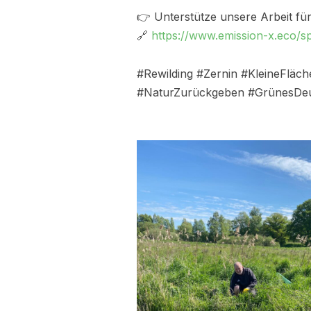
👉 Unterstütze unsere Arbeit fü
🔗
https://www.emission-x.eco/s
#Rewilding #Zernin #KleineFläc
#NaturZurückgeben #GrünesDeu