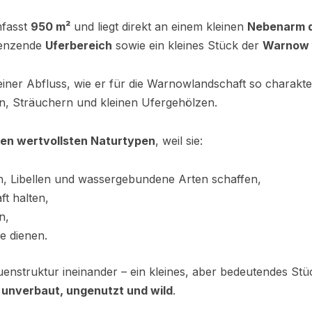
fasst
950 m²
und liegt direkt an einem kleinen
Nebenarm 
renzende
Uferbereich
sowie ein kleines Stück der
Warnow
leiner Abfluss, wie er für die Warnowlandschaft so charakter
n, Sträuchern und kleinen Ufergehölzen.
en wertvollsten Naturtypen
, weil sie:
, Libellen und wassergebundene Arten schaffen,
ft halten,
n,
e dienen.
enstruktur ineinander – ein kleines, aber bedeutendes Stü
 unverbaut, ungenutzt und wild
.