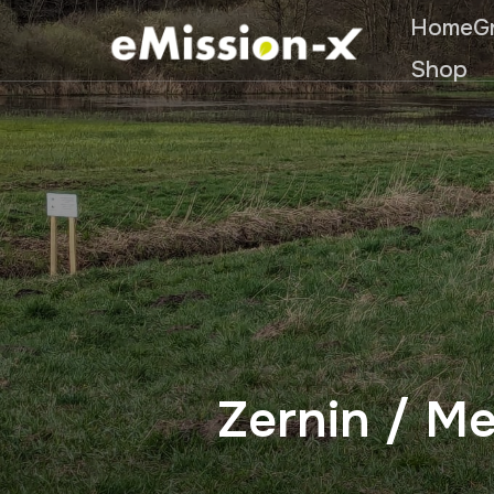
Home
G
Shop
Zernin / M