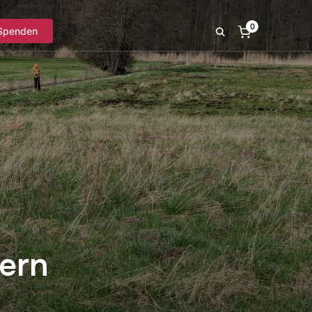
0
Spenden
ern