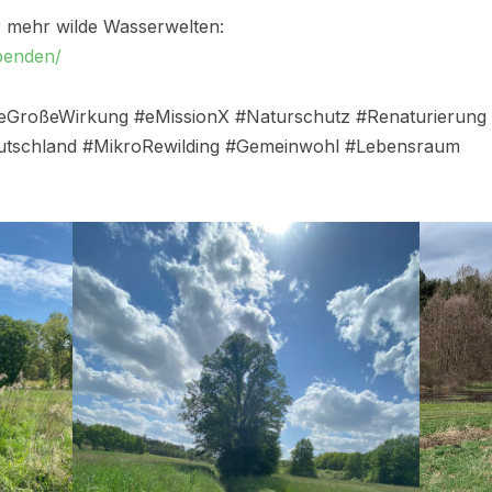
r mehr wilde Wasserwelten:
penden/
heGroßeWirkung #eMissionX #Naturschutz #Renaturierung #W
tschland #MikroRewilding #Gemeinwohl #Lebensraum