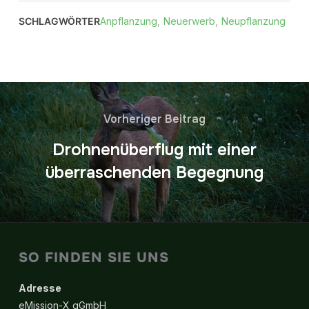
SCHLAGWÖRTER
Anpflanzung
,
Neuerwerb
,
Neupflanzung
Vorheriger Beitrag
Drohnenüberflug mit einer
überraschenden Begegnung
SO FINDEN SIE UNS
Adresse
eMission-X gGmbH